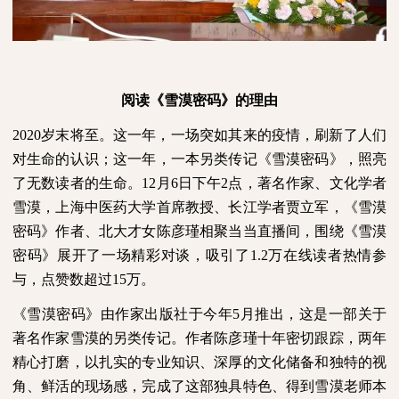
阅读《雪漠密码》的理由
2020
岁末将至。这一年，一场突如其来的疫情，刷新了人们
对生命的认识；这一年，一本另类传记《雪漠密码》，照亮
了无数读者的生命。
12
月
6
日下午
2
点，著名作家、文化学者
雪漠，上海中医药大学首席教授、长江学者贾立军，《雪漠
密码》作者、北大才女陈彦瑾相聚当当直播间，围绕《雪漠
密码》展开了一场精彩对谈，吸引了
1.2
万在线读者热情参
与，点赞数超过
15
万
。
《雪漠密码》由作家出版社于今年
5
月推出，这是一部关于
著名作家雪漠的另类传记。作者陈彦瑾十年密切跟踪，两年
精心打磨，以扎实的专业知识、深厚的文化储备和独特的视
角、鲜活的现场感，完成了这部独具特色、得到雪漠老师本