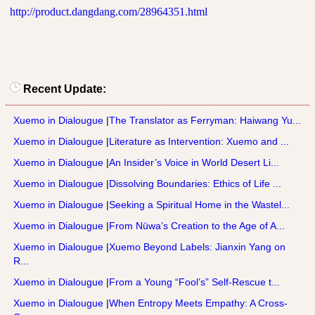
http://product.dangdang.com/28964351.html
Recent Update:
Xuemo in Dialougue
|
The Translator as Ferryman: Haiwang Yu...
Xuemo in Dialougue
|
Literature as Intervention: Xuemo and ...
Xuemo in Dialougue
|
An Insider’s Voice in World Desert Li...
Xuemo in Dialougue
|
Dissolving Boundaries: Ethics of Life ...
Xuemo in Dialougue
|
Seeking a Spiritual Home in the Wastel...
Xuemo in Dialougue
|
From Nüwa’s Creation to the Age of A...
Xuemo in Dialougue
|
Xuemo Beyond Labels: Jianxin Yang on
R...
Xuemo in Dialougue
|
From a Young “Fool’s” Self-Rescue t...
Xuemo in Dialougue
|
When Entropy Meets Empathy: A Cross-