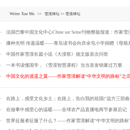
Writer Xue Mo
>>
雪漠禅坛 >> 雪漠禅坛
·
法国巴黎中国文化中心Chine sur Seine刊物整版报道：作
·
播种光明 传递温暖——青岛读书会向庆余屯小学捐赠《母狼灰儿
·
中国作家雪漠长篇小说《大漠祭》德文版首次问世
·
一本书读懂国学，《雪漠智慧课程》当当首发销量过万册
·
中国文化的逍遥之翼——作家雪漠解读“中华文明的路标”之
·
在路上，感受文化乡土；在路上，告白我的祖国|“远方三部曲”系
·
在做事中感受心的温暖——全球农产品直播电商节参展后记
·
世界征服者征服了什么？——作家雪漠解读“中华文明的路标