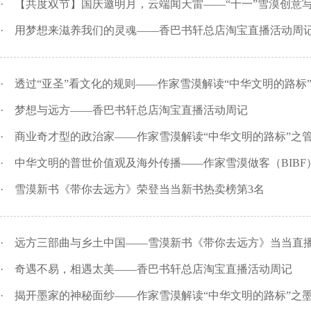
·
【共度双节】国庆邀明月，云端闻天雷——“十一”雪漠创意写作
·
用梦想来滋养我们的灵魂——香巴书轩总店淘宝直播活动周
·
透过“亚圣”看文化的规则——作家雪漠解读“中华文明的路标
·
梦想与远方——香巴书轩总店淘宝直播活动周记
·
商业奇才型的政治家——作家雪漠解读“中华文明的路标”之
·
中华文明的普世价值观及海外传播——作家雪漠做客（BIBF）
·
雪漠新书《带你去远方》荣登当当新书热卖榜第3名
·
远方三部曲与乡土中国——雪漠新书《带你去远方》当当直
·
奇遇不易，相遇太美——香巴书轩总店淘宝直播活动周记
·
揭开墨家的神秘面纱——作家雪漠解读“中华文明的路标”之