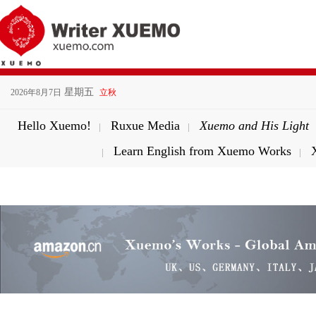
星期五
2026年8月7日
立秋
Hello Xuemo!
Ruxue Media
Xuemo and His Light
|
|
Learn English from Xuemo Works
|
|