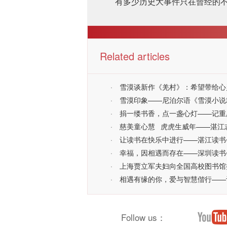
有多少历史大事件只在曾经的不
Related articles
·
雪漠谈新作《羌村》：希望带给心
·
雪漠印象——尼泊尔语《雪漠小说精选》翻
·
捐一缕书香，点一盏心灯——记重
·
慈美童心慧 虎虎生威年——湛江志
·
让读书在快乐中进行——湛江读书
·
幸福，因相遇而存在——深圳读书
·
上海贾立军夫妇向全国高校图书馆
·
相遇有缘的你，爱与智慧偕行——记
Follow us：