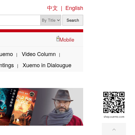
中文
|
English
Mobile
Xuemo
Video Column
|
|
ntings
Xuemo in Dialougue
|