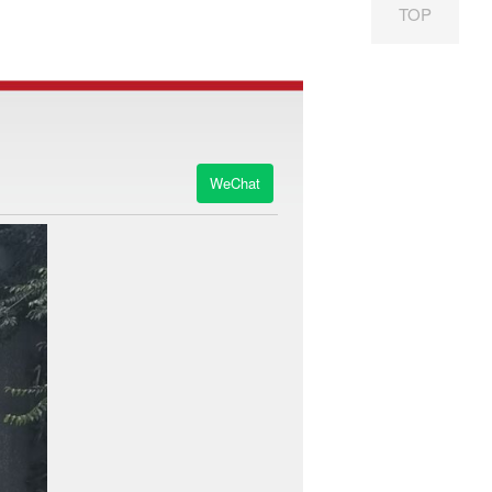
TOP
WeChat