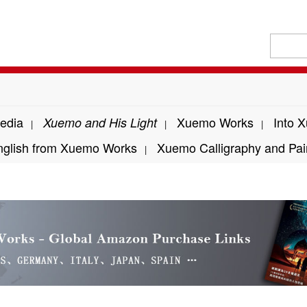
edia
Xuemo Works
Into 
Xuemo and His Light
|
|
|
nglish from Xuemo Works
Xuemo Calligraphy and Pai
|