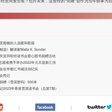
经意间发生呢？也许未来，这曾经的“简陋”会作为当年轶事为
灵困顿的人温暖和慰藉
译家Malla K. Sundar
庆息羽听经读书会爱心图书捐赠活动
愿者携手举办2022年元旦迎新汇演
会在华都汇书城活动纪实
会简记
捐赠《雪漠密码》500本
2023年香港雪漠读书会（总第7期）
|
|