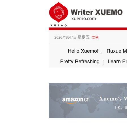
星期五
2026年8月7日
立秋
Hello Xuemo!
Ruxue M
|
Pretty Refreshing
Learn E
|