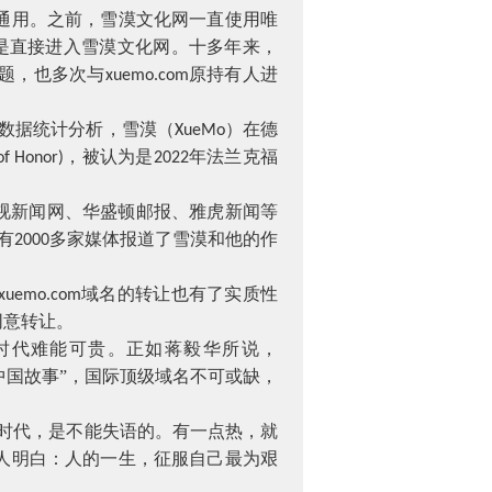
通用。之前，雪漠文化网一直使用唯
是直接进入雪漠文化网。十多年来，
题，也多次与
原持有人进
xuemo.com
数据统计分析，雪漠（
）在德
XueMo
，被认为是
年法兰克福
of Honor)
2022
视新闻网、华盛顿邮报、雅虎新闻等
有
多家媒体报道了雪漠和他的作
2000
域名的转让也有了实质性
xuemo.com
同意转让。
时代难能可贵。正如蒋毅华所说，
中国故事”，国际顶级域名不可或缺，
时代，是不能失语的。有一点热，就
人明白：人的一生，征服自己最为艰