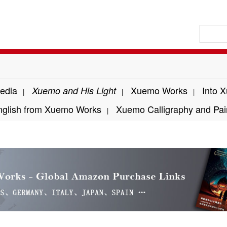
edia
Xuemo Works
Into 
Xuemo and His Light
|
|
|
nglish from Xuemo Works
Xuemo Calligraphy and Pai
|