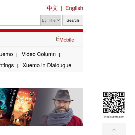
中文
|
English
Mobile
Xuemo
Video Column
|
|
ntings
Xuemo in Dialougue
|