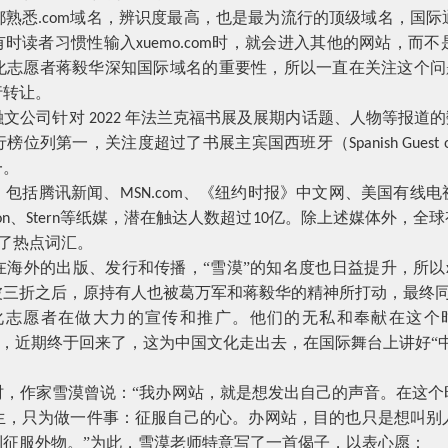
都熟悉
域名，辨识度最高，也是最为流行的顶级域名，国际
.com
有时读者习惯性输入
时，就会进入其他的网站，而不
xuemo.com
化志愿者蒋毅华深知国际域名的重要性，所以一直在关注这个问
行转让。
融文公司针对
年法兰克福书展及展期内话题、人物等报道的
2022
行榜位列第一，关注度超过了书展主宾国西班牙（
Spanish Guest 
一。
，包括腾讯新闻、
、《纽约时报》中文网、美国有线电
MSN.com
、
等纸媒，潜在触达人数超过
亿。除上述媒体外，全球
on
Stern
10
成了热点词汇。
在海外的出版、发行和传播，“雪漠”的知名度也日益提升，所以
波三折之后，原持有人也被葛万军和蒋毅华的精神所打动，最终
化志愿者在做大力的宣传和推广。他们的无私和奉献在这个
，近期终于回来了，这为中国文化走出去，在国际舞台上讲好“
时，作家雪漠曾说：“我办网站，就是想发出自己的声音。在这个
生，只为做一件事：征服自己的心。办网站，目的也只是想叫别
征服外物。”为此，雪漠老师特意写了一首偈子，以表心愿：