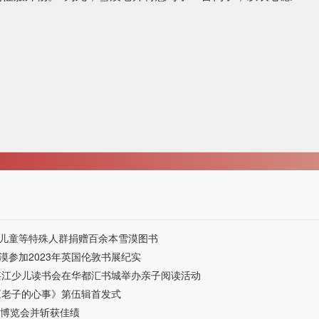
儿童等特殊人群捐赠百余本雪漠图书
参加2023年英国伦敦书展纪实
湛江少儿读书会在华都汇书城举办亲子阅读活动
《老子的心事》第伍辑首发式
易博览会并斩获佳绩