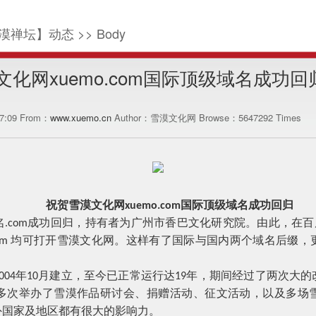
漠禅坛】动态 >> Body
化网xuemo.com国际顶级域名成功回
17:09 From：
www.xuemo.cn
Author：雪漠文化网 Browse：
5647292
Times
祝贺雪漠文化网
国际顶级域名成功回归
xuemo.com
名
成功回归，持有者为广州市香巴文化研究院。由此，在百
.com
均可打开雪漠文化网。这样有了国际与国内两个域名后缀，
om
。
年
月建立，至今已正常运行达
年，期间经过了两次大的
004
10
19
多次举办了雪漠作品研讨会、捐赠活动、征文活动，以及多场
外国家及地区都有很大的影响力。