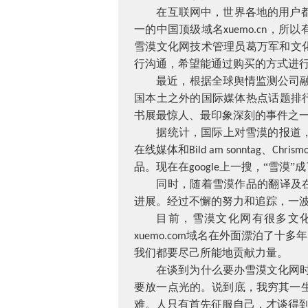
在互联网中，世界各地的用户
一的中国顶级域名
，所以
xuemo.cn
雪漠文化网技术管理员葛万军和文
行沟通，希望能通过购买的方式进
最近，根据全球舆情监测公司
国本土之外的国际媒体热点话题排
书展最惊人、最印象深刻的事件之
据统计，国际上对雪漠的报道
在线媒体和
、
Bild am sonntag
Chrism
品。现在在
上一搜，“雪漠”
google
同时，随着雪漠作品的翻译及
进展。经过不懈的努力和追踪，一
目前，雪漠文化网有很多文
域名在外面漂泊了十多年
xuemo.com
我们都要尽己所能地贡献力量。
在谈到为什么要办雪漠文化网
要放一点光的。说到底，我穷其一
难。人只有首先征服自己，才谈得到