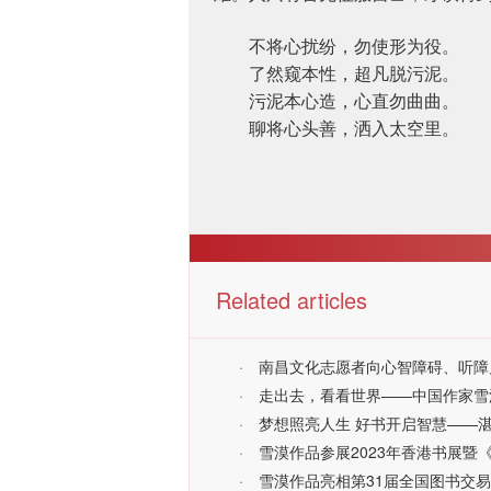
不将心扰纷，勿使形为役。
了然窥本性，超凡脱污泥。
污泥本心造，心直勿曲曲。
聊将心头善，洒入太空里。
Related articles
·
南昌文化志愿者向心智障碍、听障
·
走出去，看看世界——中国作家雪漠
·
梦想照亮人生 好书开启智慧——
·
雪漠作品参展2023年香港书展暨
·
雪漠作品亮相第31届全国图书交