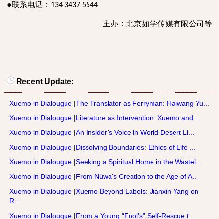
●联系电话：
134 3437 5544
主办：北京如学传媒有限公司等
Recent Update:
Xuemo in Dialougue
|
The Translator as Ferryman: Haiwang Yu...
Xuemo in Dialougue
|
Literature as Intervention: Xuemo and ...
Xuemo in Dialougue
|
An Insider’s Voice in World Desert Li...
Xuemo in Dialougue
|
Dissolving Boundaries: Ethics of Life ...
Xuemo in Dialougue
|
Seeking a Spiritual Home in the Wastel...
Xuemo in Dialougue
|
From Nüwa’s Creation to the Age of A...
Xuemo in Dialougue
|
Xuemo Beyond Labels: Jianxin Yang on
R...
Xuemo in Dialougue
|
From a Young “Fool’s” Self-Rescue t...