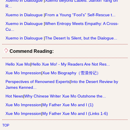
Xuemo in Dialougue
|
Xuemo Beyond Labels: Jianxin Yang on
R...
Xuemo in Dialougue
|
From a Young “Fool’s” Self-Rescue t...
Xuemo in Dialougue
|
When Entropy Meets Empathy: A Cross-
Cu...
Xuemo in Dialougue
|
The Desert Is Silent, but the Dialogue...
Commend Reading:
Hello Xue Mo
|
Hello Xue Mo! - My Readers Are Not Res...
Xue Mo Impression
|
Xue Mo Biography（雪漠传记）
Perspectives of Renowned Experts
|
Into the Desert Review by
James Kenned...
Hot News
|
Why Chinese Writer Xue Mo Outshone the...
Xue Mo Impression
|
My Father Xue Mo and I (1)
Xue Mo Impression
|
My Father Xue Mo and I (Links 1-6)
TOP