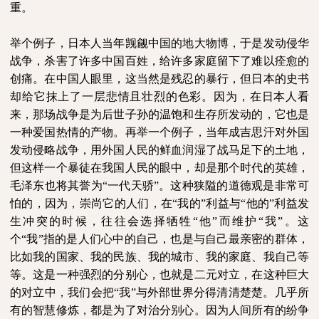
重。
举个例子，日本人当年觊觎中国的地大物博，于是发动侵华
战争，杀害了许多中国百姓，给许多家庭留下了难以痊愈的
创痛。在中国人眼里，这当然是残忍的暴行，但日本的史书
却给它抹上了一层悲情且壮烈的色彩。因为，在日本人看
来，那场战争是为后世子孙的温饱和生存所发动的，它也是
一种爱国热情的产物。再举一个例子，当年成吉思汗对外国
发动侵略战争，用外国人民的鲜血润湿了战马足下的土地，
但这样一个暴徒在我国人民的眼中，却是那个时代的英雄，
毛泽东也将其誉为“一代天骄”。这种狭隘的道德观是非常可
怕的，因为，崇尚它的人们，在“我的”利益与“他的”利益发
生冲突的时候，往往会选择牺牲“他”而维护“我”。这
个“我”指的是人们心中的自己，也是与自己最亲密的群体，
比如我的国家、我的民族、我的城市、我的家庭、我自己等
等。这是一种强烈的分别心，也就是二元对立，在这种巨大
的对立中，我们会把“我”与外部世界分得清清楚楚。几乎所
有的智慧修炼，都是为了对治分别心。因为人间所有的纷争