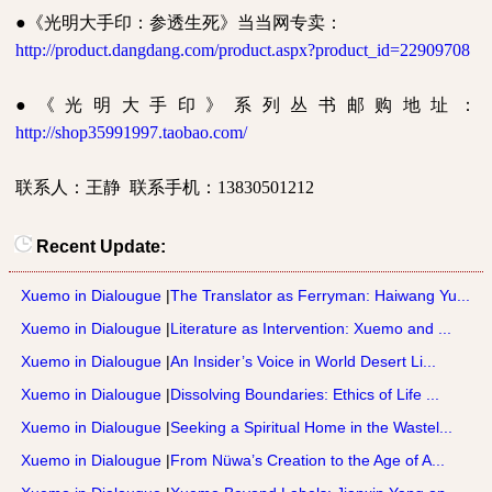
●
《光明大手印：参透生死》当当网专卖：
http://product.dangdang.com/product.aspx?product_id=22909708
●
《光明大手印》系列丛书邮购地址：
http://shop35991997.taobao.com/
联系人：王静
联系手机：
13830501212
Recent Update:
Xuemo in Dialougue
|
The Translator as Ferryman: Haiwang Yu...
Xuemo in Dialougue
|
Literature as Intervention: Xuemo and ...
Xuemo in Dialougue
|
An Insider’s Voice in World Desert Li...
Xuemo in Dialougue
|
Dissolving Boundaries: Ethics of Life ...
Xuemo in Dialougue
|
Seeking a Spiritual Home in the Wastel...
Xuemo in Dialougue
|
From Nüwa’s Creation to the Age of A...