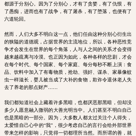
都源于分别心。因为了分别心，才有了贪婪，有了仇恨，有
了愚痴，进而也有了战争，有了屠杀，有了堕落，也便有了
六道轮回。
然而，人们大多不明白这一点，他们任由这种分别心衍生出
的狭隘的道德观，占据世界的主流地位，所以，各种恶性竞
争才会发生在世界的每个角落，人与人之间的关系才会变得
越来越疏离与冷漠。也正因为如此，各种各样的悲剧，才会
在每个时代、每个国家、每个家庭、每分每秒不断上演：食
品、饮料中加入了有毒物质，抢劫、强奸、谋杀、家暴像蚊
虫一样滋长，婴儿被当成了大补的食物，欺诈令退休老人失
去了养老的那点财产……
我们都知道社会上藏着许多黑暗，也都厌恶那黑暗，但却没
多少人愿意融入微弱的大善光明当中。人们甚至不明白自己
也是黑暗的一部分。因为，大多数人都太过关注个人得失，
太爱惜自己心中的“我”，很少考虑自己的言行会给外部世界
带来怎样的影响，只觉得一切都理所当然。而所谓的善，就