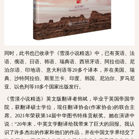
同时，此书也已收录于《雪漠小说精选》中，已有英语、法
语、俄语、日语、韩语、瑞典语、西班牙语、阿拉伯语、尼
泊尔语、印地语、意大利语等
20
多个译本，并在美国、瑞
典、沙特阿拉伯、斯里兰卡、印度、韩国、尼泊尔、罗马尼
亚、以色列等
10
多个国家出版发行。
《雪漠小说精选》英文版翻译者韩斌，毕业于英国帝国学
院，获翻译硕士学位，现任翻译协会
(
作家协会
)
的联合主
席。
2021
年荣获第
14
届中华图书特殊贡献奖。她在演讲中
说：“
20
年来，中英文学翻译给我带来了巨大的回报。我认
识了许多杰出的作家和他们的作品，并在中国文学界结交了