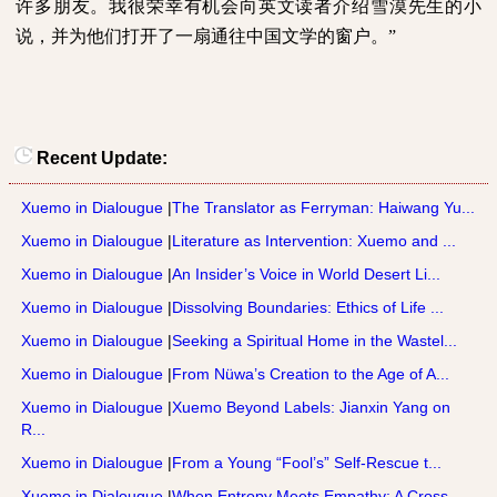
许多朋友。我很荣幸有机会向英文读者介绍雪漠先生的小
说，并为他们打开了一扇通往中国文学的窗户。”
Recent Update:
Xuemo in Dialougue
|
The Translator as Ferryman: Haiwang Yu...
Xuemo in Dialougue
|
Literature as Intervention: Xuemo and ...
Xuemo in Dialougue
|
An Insider’s Voice in World Desert Li...
Xuemo in Dialougue
|
Dissolving Boundaries: Ethics of Life ...
Xuemo in Dialougue
|
Seeking a Spiritual Home in the Wastel...
Xuemo in Dialougue
|
From Nüwa’s Creation to the Age of A...
Xuemo in Dialougue
|
Xuemo Beyond Labels: Jianxin Yang on
R...
Xuemo in Dialougue
|
From a Young “Fool’s” Self-Rescue t...
Xuemo in Dialougue
|
When Entropy Meets Empathy: A Cross-