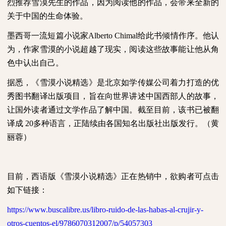
烈推荐雪漠先生的作品，因为阅读他的作品，会带来全新的
关于中国的生命体验。
墨西哥一流短篇小说家
Alberto Chimal
给此书倾情作序。他认
为，作家雪漠的小说超越了现实，阅读这些故事能让他从角
色中认出自己。
据悉，《雪漠小说精选》是北京如学传媒公司着力打造的优
秀图书翻译出版项目，旨在向世界讲述中国西部人的故事，
让国外读者通过文学作品了解中国。截至目前，该书已被翻
译成
20
多种语言，正陆续由各国知名出版社出版发行。（黄
丽蓉）
目前，西语版《雪漠小说精选》正在热销中，欲购者可点击
如下链接：
https://www.buscalibre.us/libro-ruido-de-las-habas-al-crujir-y-
otros-cuentos-el/9786070312007/p/54057303