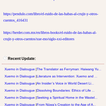
https://pendulo.com/libro/el-ruido-de-las-habas-al-crujir-y-otros-
cuentos_416431
https://herder.com.mx/en/libros-books/el-ruido-de-las-habas-al-
crujir-y-otros-cuentos/xue-mo/siglo-xxi-editores
Recent Update:
Xuemo in Dialougue
|
The Translator as Ferryman: Haiwang Yu...
Xuemo in Dialougue
|
Literature as Intervention: Xuemo and ...
Xuemo in Dialougue
|
An Insider’s Voice in World Desert Li...
Xuemo in Dialougue
|
Dissolving Boundaries: Ethics of Life ...
Xuemo in Dialougue
|
Seeking a Spiritual Home in the Wastel...
Xuemo in Dialougue
|
From Nüwa’s Creation to the Age of A...