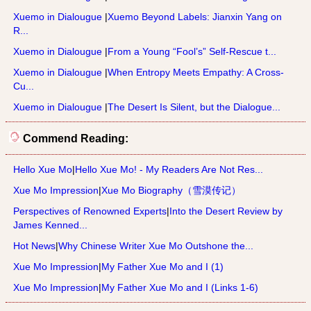
Xuemo in Dialougue
|
Xuemo Beyond Labels: Jianxin Yang on
R...
Xuemo in Dialougue
|
From a Young “Fool’s” Self-Rescue t...
Xuemo in Dialougue
|
When Entropy Meets Empathy: A Cross-
Cu...
Xuemo in Dialougue
|
The Desert Is Silent, but the Dialogue...
Commend Reading:
Hello Xue Mo
|
Hello Xue Mo! - My Readers Are Not Res...
Xue Mo Impression
|
Xue Mo Biography（雪漠传记）
Perspectives of Renowned Experts
|
Into the Desert Review by
James Kenned...
Hot News
|
Why Chinese Writer Xue Mo Outshone the...
Xue Mo Impression
|
My Father Xue Mo and I (1)
Xue Mo Impression
|
My Father Xue Mo and I (Links 1-6)