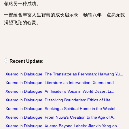
领略另一种成功。
一部蕴含丰富人生智慧的成长启示录，畅销八年，点亮无数
渴望飞翔的心灵。
Recent Update:
Xuemo in Dialougue
|
The Translator as Ferryman: Haiwang Yu...
Xuemo in Dialougue
|
Literature as Intervention: Xuemo and ...
Xuemo in Dialougue
|
An Insider’s Voice in World Desert Li...
Xuemo in Dialougue
|
Dissolving Boundaries: Ethics of Life ...
Xuemo in Dialougue
|
Seeking a Spiritual Home in the Wastel...
Xuemo in Dialougue
|
From Nüwa’s Creation to the Age of A...
Xuemo in Dialougue
|
Xuemo Beyond Labels: Jianxin Yang on