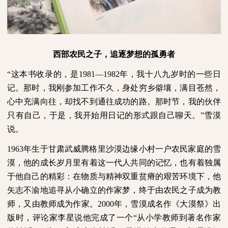
西部农民之子，追逐梦想的孤勇者
“这本书收录的，是
1981
—
1982
年，我十八九岁时的一些日
记。那时，我刚参加工作不久，身处穷乡僻壤，满目苍然，
心中充满向往，却找不到通往成功的路。那时节，我的伙伴
只有自己，于是，我开始用日记的形式跟自己聊天。”雪漠
说。
1963
年生于甘肃武威腾格里沙漠边缘小村一户农民家庭的雪
漠，他的成长岁月里有着这一代人共同的记忆，也有着独属
于他自己的精彩：在物质与精神双重贫瘠的艰苦环境下，他
矢志不渝地追寻从小确立的作家梦，终于由农民之子成为教
师，又由教师成为作家。
2000
年，雪漠成名作《大漠祭》出
版时，评论家李星说他完成了一个“从小学教师到著名作家