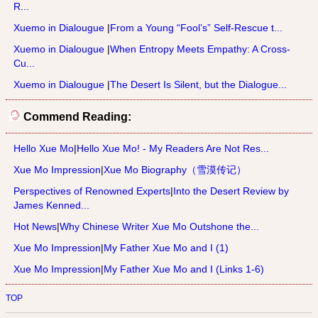
R...
Xuemo in Dialougue
|
From a Young “Fool’s” Self-Rescue t...
Xuemo in Dialougue
|
When Entropy Meets Empathy: A Cross-
Cu...
Xuemo in Dialougue
|
The Desert Is Silent, but the Dialogue...
Commend Reading:
Hello Xue Mo
|
Hello Xue Mo! - My Readers Are Not Res...
Xue Mo Impression
|
Xue Mo Biography（雪漠传记）
Perspectives of Renowned Experts
|
Into the Desert Review by
James Kenned...
Hot News
|
Why Chinese Writer Xue Mo Outshone the...
Xue Mo Impression
|
My Father Xue Mo and I (1)
Xue Mo Impression
|
My Father Xue Mo and I (Links 1-6)
TOP