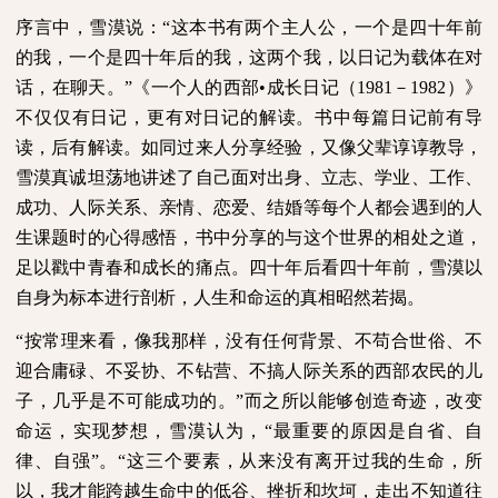
序言中，雪漠说：“这本书有两个主人公，一个是四十年前
的我，一个是四十年后的我，这两个我，以日记为载体在对
话，在聊天。”《一个人的西部•成长日记（
1981
－
1982
）》
不仅仅有日记，更有对日记的解读。书中每篇日记前有导
读，后有解读。如同过来人分享经验，又像父辈谆谆教导，
雪漠真诚坦荡地讲述了自己面对出身、立志、学业、工作、
成功、人际关系、亲情、恋爱、结婚等每个人都会遇到的人
生课题时的心得感悟，书中分享的与这个世界的相处之道，
足以戳中青春和成长的痛点。四十年后看四十年前，雪漠以
自身为标本进行剖析，人生和命运的真相昭然若揭。
“按常理来看，像我那样，没有任何背景、不苟合世俗、不
迎合庸碌、不妥协、不钻营、不搞人际关系的西部农民的儿
子，几乎是不可能成功的。”而之所以能够创造奇迹，改变
命运，实现梦想，雪漠认为，“最重要的原因是自省、自
律、自强”。“这三个要素，从来没有离开过我的生命，所
以，我才能跨越生命中的低谷、挫折和坎坷，走出不知道往